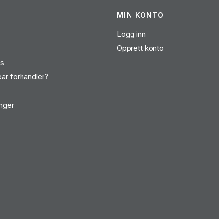
MIN KONTO
Logg inn
Opprett konto
es
ear forhandler?
inger
v