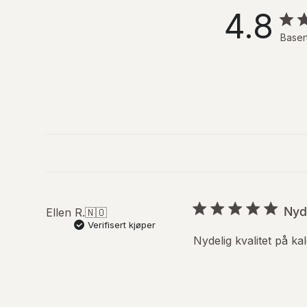
4.8
Baser
Nyd
Ellen R.
🇳🇴
Verifisert kjøper
Nydelig kvalitet på k