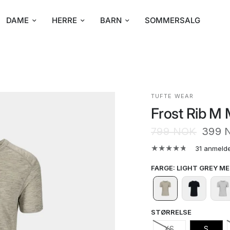
DAME
HERRE
BARN
SOMMERSALG
TUFTE WEAR
Frost Rib M 
799 NOK
399 
31 anmelde
FARGE
:
LIGHT GREY M
STØRRELSE
XS
S