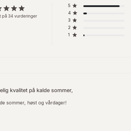
5
4
t på 34 vurderinger
3
2
1
elig kvalitet på kalde sommer,
alde sommer, høst og vårdager!