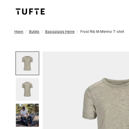
Hjem
/
Butikk
/
Basisplagg Herre
/
Frost Rib M Merino T-shirt