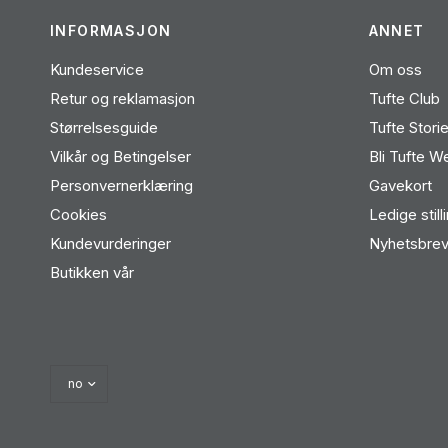
INFORMASJON
ANNET
Kundeservice
Om oss
Retur og reklamasjon
Tufte Club
Størrelsesguide
Tufte Stori
Vilkår og Betingelser
Bli Tufte W
Personvernerklæring
Gavekort
Cookies
Ledige still
Kundevurderinger
Nyhetsbre
Butikken vår