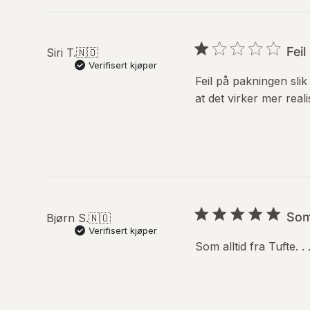
Feil
Siri T.
🇳🇴
Verifisert kjøper
Feil på pakningen slik
at det virker mer realis
Som 
Bjørn S.
🇳🇴
Verifisert kjøper
Som alltid fra Tufte. .