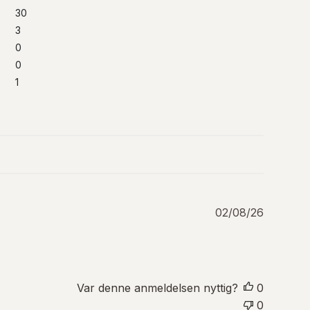
30
3
0
0
1
P
02/08/26
u
b
l
i
s
Var denne anmeldelsen nyttig?
0
e
0
r