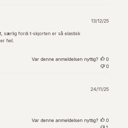
i
n
g
P
13/12/25
s
u
d
b
a
 særlig fordi t-skjorten er så elastisk
l
t
r feil.
i
o
s
e
Var denne anmeldelsen nyttig?
0
r
i
0
n
g
s
P
d
24/11/25
u
a
b
t
l
o
i
s
Var denne anmeldelsen nyttig?
0
e
1