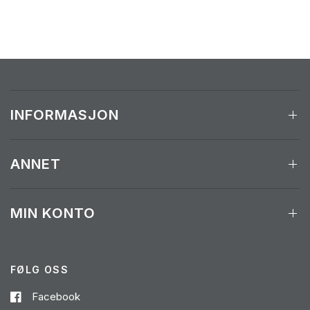
r
d
e
n
W
e
d
D
e
INFORMASJON
c
0
3
ANNET
2
0
2
5
MIN KONTO
FØLG OSS
Facebook