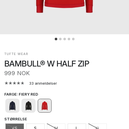
TUFTE WEAR
BAMBULL® W HALF ZIP
999 NOK
33 anmeldelser
FARGE
:
FIERY RED
STØRRELSE
XS
S
M
L
XL