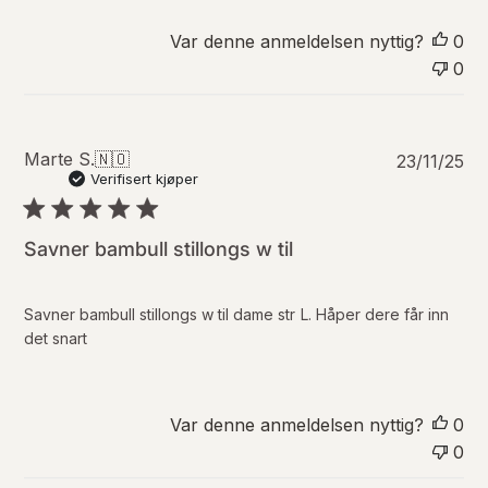
r
e
Var denne anmeldelsen nyttig?
0
r
0
f
r
a
b
P
Marte S.
🇳🇴
u
23/11/25
u
Verifisert kjøper
t
b
i
l
k
i
k
Savner bambull stillongs w til
s
e
e
i
r
e
Savner bambull stillongs w til dame str L. Håper dere får inn
i
r
det snart
n
a
g
n
s
g
d
å
Var denne anmeldelsen nyttig?
0
a
e
0
t
n
o
d