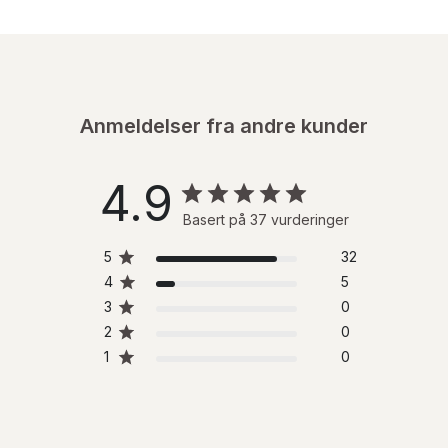
Anmeldelser fra andre kunder
4.9
Basert på 37 vurderinger
5
32
4
5
3
0
2
0
1
0