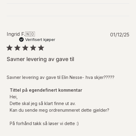
P
Ingrid F.
🇳🇴
01/12/25
u
Verifisert kjøper
b
l
i
Savner levering av gave til
s
e
r
Savner levering av gave til Elin Nesse- hva skjer?????
i
n
K
Tittel på egendefinert kommentar
g
o
Hei, 

s
m
Dette skal jeg så klart finne ut av. 

d
m
Kan du sende meg ordrenummeret dette gjelder? 

a
e
t
n
På forhånd takk så løser vi dette :)
o
t
a