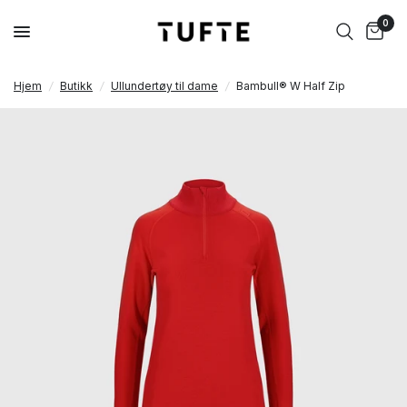
0
Hjem
/
Butikk
/
Ullundertøy til dame
/
Bambull® W Half Zip