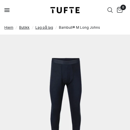
0
Hjem
/
Butikk
/
Lag på lag
/
Bambull® M Long Johns