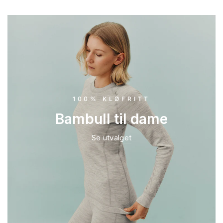
100% KLØFRITT
Bambull til dame
Se utvalget