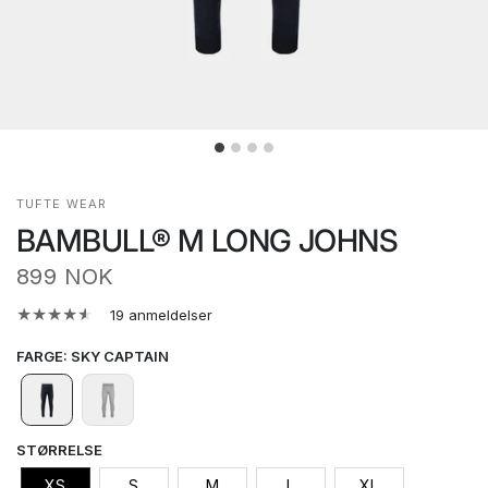
TUFTE WEAR
BAMBULL® M LONG JOHNS
899 NOK
19 anmeldelser
FARGE
:
SKY CAPTAIN
STØRRELSE
XS
S
M
L
XL