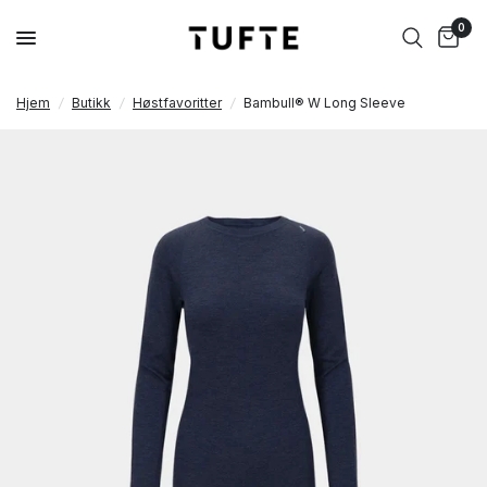
0
Hjem
/
Butikk
/
Høstfavoritter
/
Bambull® W Long Sleeve