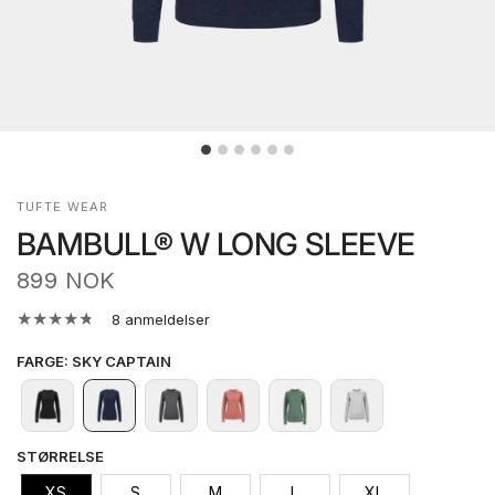
TUFTE WEAR
BAMBULL® W LONG SLEEVE
899 NOK
8 anmeldelser
FARGE
:
SKY CAPTAIN
STØRRELSE
XS
S
M
L
XL