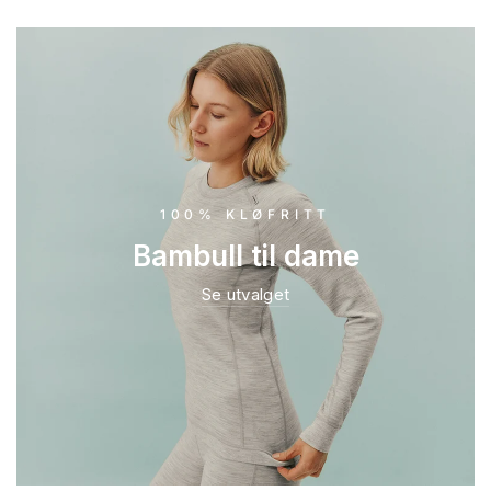
100% KLØFRITT
Bambull til dame
Se utvalget