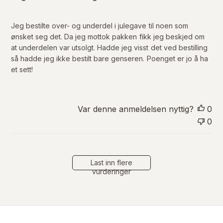
s
e
r
Jeg bestilte over- og underdel i julegave til noen som
i
ønsket seg det. Da jeg mottok pakken fikk jeg beskjed om
n
at underdelen var utsolgt. Hadde jeg visst det ved bestilling
g
så hadde jeg ikke bestilt bare genseren. Poenget er jo å ha
s
et sett!
d
a
t
o
Var denne anmeldelsen nyttig?
0
0
Last inn flere
vurderinger