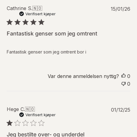
P
Cathrine S.
🇳🇴
15/01/26
u
Verifisert kjøper
b
l
i
Fantastisk genser som jeg omtrent
s
e
r
Fantastisk genser som jeg omtrent bor i
i
n
g
s
Var denne anmeldelsen nyttig?
0
d
0
a
t
o
P
Hege C.
🇳🇴
01/12/25
u
Verifisert kjøper
b
l
i
Jeg bestilte over- og underdel