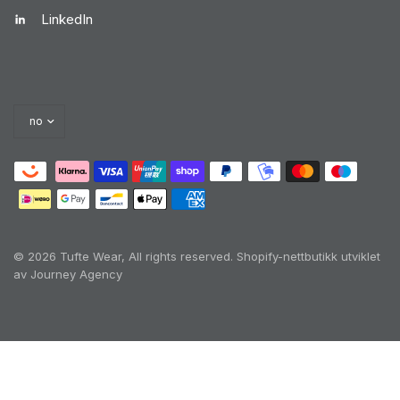
LinkedIn
© 2026 Tufte Wear, All rights reserved.
Shopify-nettbutikk utviklet
av Journey Agency
Oh no! We ran into an error:
Failed to execute
'querySelectorAll' on 'Document':