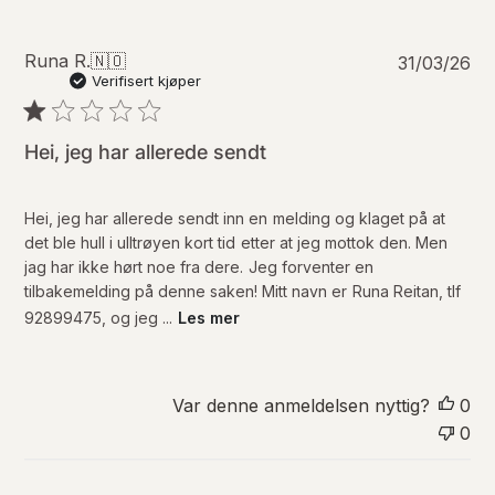
P
Runa R.
🇳🇴
31/03/26
u
Verifisert kjøper
b
l
i
Hei, jeg har allerede sendt
s
e
r
Hei, jeg har allerede sendt inn en melding og klaget på at
i
det ble hull i ulltrøyen kort tid etter at jeg mottok den. Men
n
jag har ikke hørt noe fra dere. Jeg forventer en
g
tilbakemelding på denne saken! Mitt navn er Runa Reitan, tlf
s
92899475, og jeg ...
Les mer
d
a
t
o
Var denne anmeldelsen nyttig?
0
0