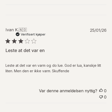
P
Ivan K.
🇳🇴
25/01/26
u
Verifisert kjøper
b
l
i
Leste at det var en
s
e
r
Leste at det var en varm og do lue. God er lua, kanskje litt
i
liten. Men den er ikke varm. Skuffende
n
g
s
d
Var denne anmeldelsen nyttig?
0
a
0
t
o