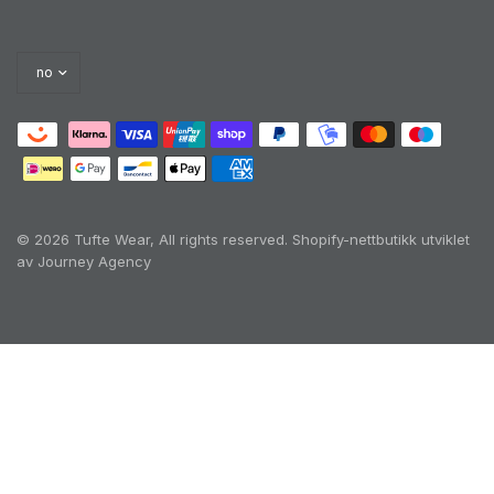
© 2026 Tufte Wear, All rights reserved.
Shopify-nettbutikk utviklet
av Journey Agency
Oh no! We ran into an error:
Failed to execute
'querySelectorAll' on 'Document':
'a[href*='/cart']:not([href*='/cart/add']):not([href*='/ca
rt/change']):not([href*='/cart/clear']):not([href*='/prod
ucts/cart']):not([href*='/collections/cart']):not([href*='/