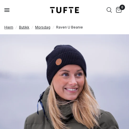
NYHET
0
Hjem
/
Butikk
/
Morsdag
/
Raven U Beanie