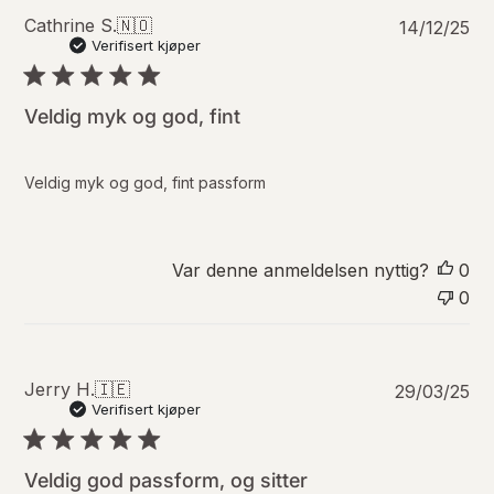
P
Cathrine S.
🇳🇴
14/12/25
u
Verifisert kjøper
b
l
i
Veldig myk og god, fint
s
e
r
Veldig myk og god, fint passform
i
n
g
s
Var denne anmeldelsen nyttig?
0
d
0
a
t
o
P
Jerry H.
🇮🇪
29/03/25
u
Verifisert kjøper
b
l
i
Veldig god passform, og sitter