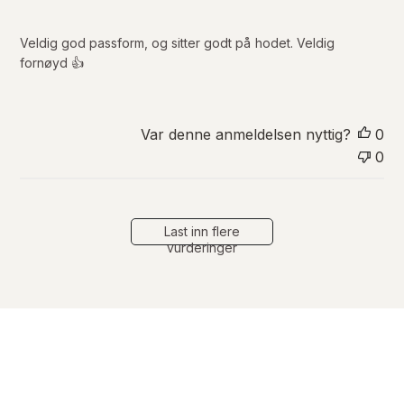
s
e
r
Veldig god passform, og sitter godt på hodet. Veldig
i
fornøyd 👍
n
g
s
d
Var denne anmeldelsen nyttig?
0
a
0
t
o
Last inn flere
vurderinger