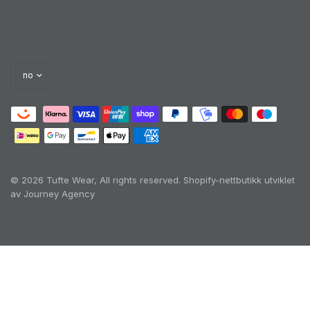
© 2026 Tufte Wear, All rights reserved.
Shopify-nettbutikk utviklet
av Journey Agency
Oh no! We ran into an error:
Failed to execute
'querySelectorAll' on 'Document':
'a[href*='/cart']:not([href*='/cart/add']):not([href*='/ca