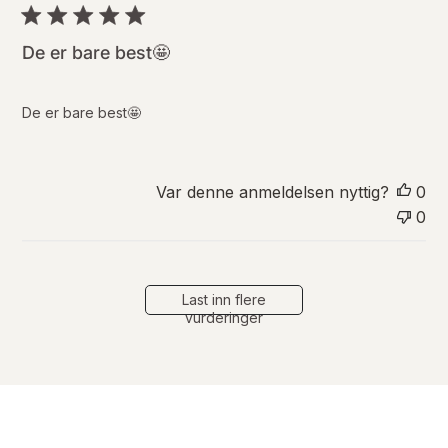
b
l
i
De er bare best🤩
s
e
r
De er bare best🤩
i
n
g
s
Var denne anmeldelsen nyttig?
0
d
0
a
t
o
Last inn flere
vurderinger