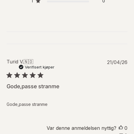
1
0
P
Turid V.
🇳🇴
21/04/26
u
Verifisert kjøper
b
l
i
Gode,passe stranme
s
e
r
Gode,passe stranme
i
n
g
s
Var denne anmeldelsen nyttig?
0
d