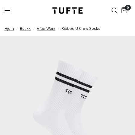
0
Hjem
/
Butikk
/
After Work
/
Ribbed U Crew Socks