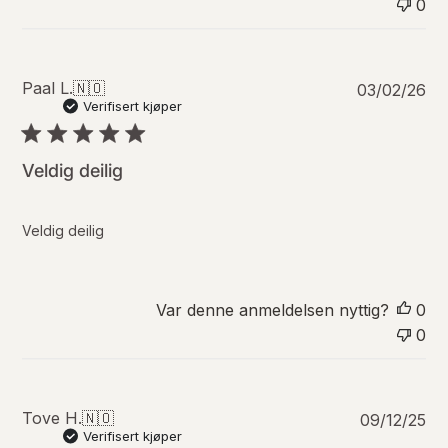
0
a
t
o
P
Paal L.
🇳🇴
03/02/26
u
Verifisert kjøper
b
l
i
Veldig deilig
s
e
r
Veldig deilig
i
n
g
s
Var denne anmeldelsen nyttig?
0
d
0
a
t
o
P
Tove H.
🇳🇴
09/12/25
u
Verifisert kjøper