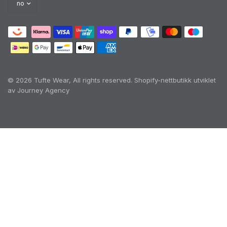
© 2026 Tufte Wear, All rights reserved.
Shopify-nettbutikk utviklet
av Journey Agency
Oh no! We ran into an error:
Failed to execute
'querySelectorAll' on 'Document':
'a[href*='/cart']:not([href*='/cart/add']):not([href*='/ca
rt/change']):not([href*='/cart/clear']):not([href*='/prod
ucts/cart']):not([href*='/collections/cart']):not([href*='/
checkout']):not([href*='/discount']):not([href*='/cart/1']
):not([href*='/cart/2']):not([href*='/cart/3']):not([href*=