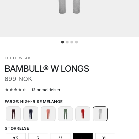
TUFTE WEAR
BAMBULL® W LONGS
899 NOK
13 anmeldelser
FARGE
:
HIGH-RISE MELANGE
STØRRELSE
XS
S
M
L
XL