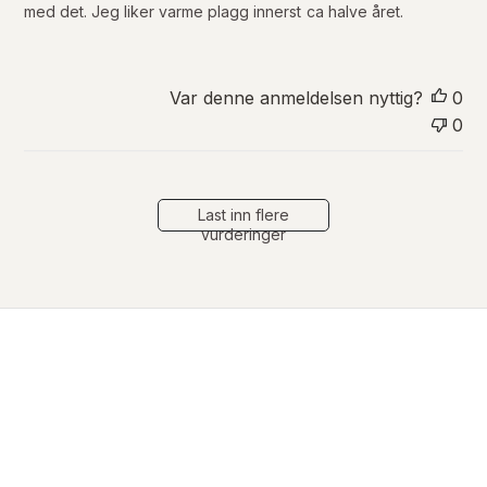
i
med det. Jeg liker varme plagg innerst ca halve året.
n
g
s
d
Var denne anmeldelsen nyttig?
0
a
0
t
o
Last inn flere
vurderinger