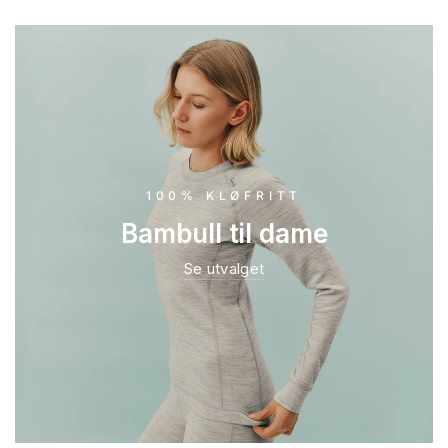
100% KLØFRITT
Bambull til dame
Se utvalget