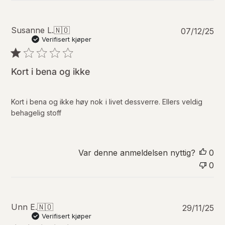
P
Susanne L.
🇳🇴
07/12/25
u
Verifisert kjøper
b
l
i
Kort i bena og ikke
s
e
r
Kort i bena og ikke høy nok i livet dessverre. Ellers veldig
i
behagelig stoff
n
g
s
d
Var denne anmeldelsen nyttig?
0
a
0
t
o
P
Unn E.
🇳🇴
29/11/25
u
Verifisert kjøper