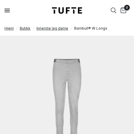
0
Hjem
/
Butikk
/
Innerste lag dame
/
Bambull® W Longs