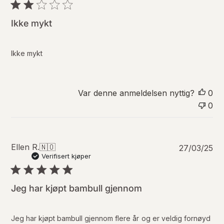
b
l
i
Ikke mykt
s
e
r
Ikke mykt
i
n
g
s
Var denne anmeldelsen nyttig?
0
d
0
a
t
o
P
Ellen R.
🇳🇴
27/03/25
u
Verifisert kjøper
b
l
i
Jeg har kjøpt bambull gjennom
s
e
r
Jeg har kjøpt bambull gjennom flere år og er veldig fornøyd