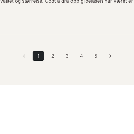
kvalitet og størrelse. Godt å dra opp glidelåsen når været er 
1
2
3
4
5