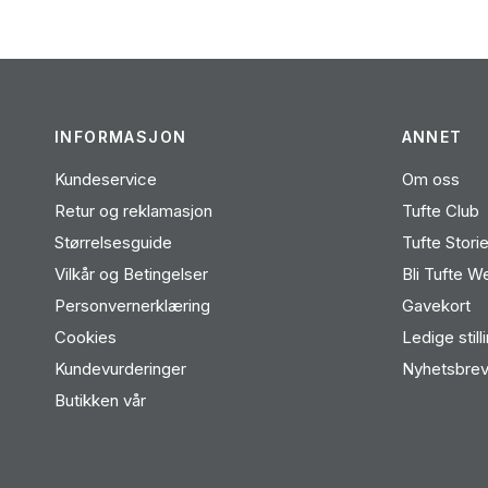
INFORMASJON
ANNET
Kundeservice
Om oss
Retur og reklamasjon
Tufte Club
Størrelsesguide
Tufte Stori
Vilkår og Betingelser
Bli Tufte W
Personvernerklæring
Gavekort
Cookies
Ledige still
Kundevurderinger
Nyhetsbre
Butikken vår