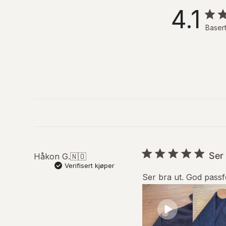
4.1
Basert
Ser
Håkon G.
🇳🇴
Verifisert kjøper
Ser bra ut. God passf