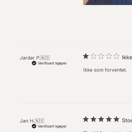
Ikk
Jardar P.
🇳🇴
Verifisert kjøper
Ikke som forventet.
Stod
Jan H.
🇳🇴
Verifisert kjøper