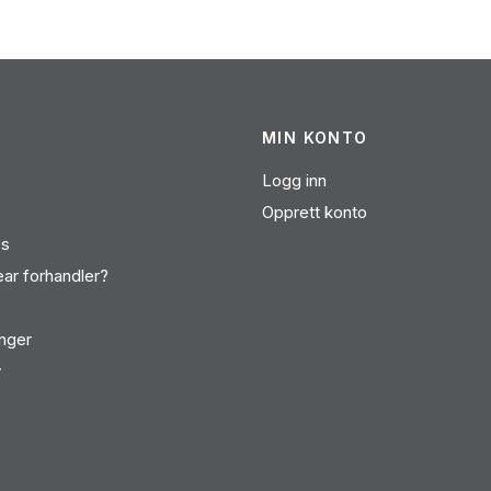
MIN KONTO
Logg inn
Opprett konto
es
ear forhandler?
inger
v