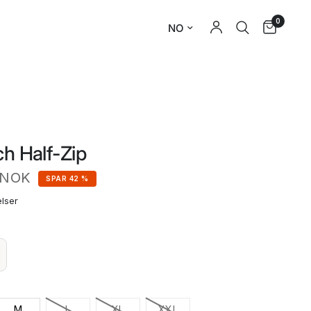
0
ch Half-Zip
 NOK
SPAR 42 %
lser
M
L
XL
XXL