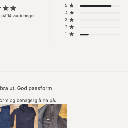
5
4
 på 14 vurderinger
3
2
1
 bra ut. God passform
orm og behagelig å ha på.