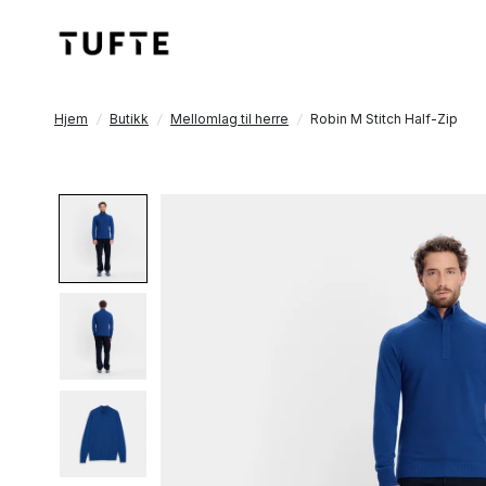
Hjem
/
Butikk
/
Mellomlag til herre
/
Robin M Stitch Half-Zip