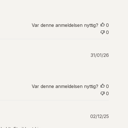
i
n
g
s
Var denne anmeldelsen nyttig?
0
d
0
a
t
o
P
31/01/26
u
b
l
i
s
Var denne anmeldelsen nyttig?
0
e
0
r
i
n
g
P
02/12/25
s
u
d
b