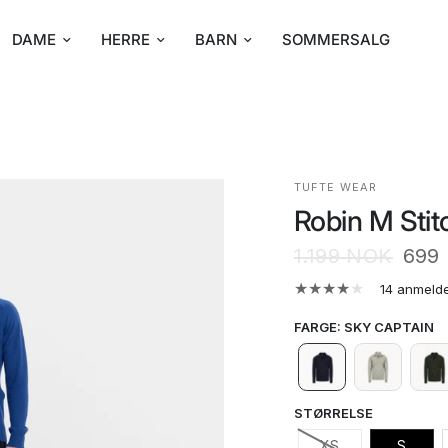
DAME
HERRE
BARN
SOMMERSALG
TUFTE WEAR
Robin M Stit
1.199 NOK
699
14 anmelde
FARGE
:
SKY CAPTAIN
STØRRELSE
XS
S