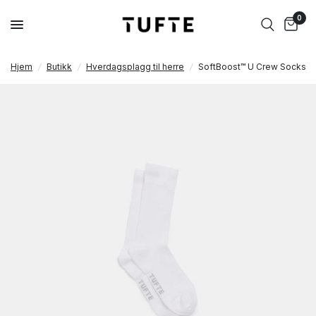
0
Hjem
/
Butikk
/
Hverdagsplagg til herre
/
SoftBoost™ U Crew Socks