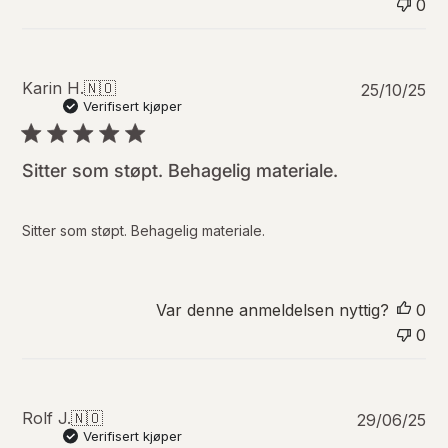
0
a
t
o
P
Karin H.
🇳🇴
25/10/25
u
Verifisert kjøper
b
l
i
Sitter som støpt. Behagelig materiale.
s
e
r
Sitter som støpt. Behagelig materiale.
i
n
g
s
Var denne anmeldelsen nyttig?
0
d
0
a
t
o
P
Rolf J.
🇳🇴
29/06/25
u
Verifisert kjøper