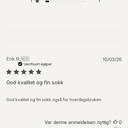
1
1
P
Erik R.
🇳🇴
10/03/26
u
Verifisert kjøper
b
l
i
God kvalitet og fin sokk
s
e
r
God kvalitet og fin sokk også for hverdagsbruken.
i
n
g
s
Var denne anmeldelsen nyttig?
0
d