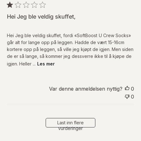
b
l
i
Hei Jeg ble veldig skuffet,
s
e
r
Hei Jeg ble veldig skuffet, fordi «SoftBoost U Crew Socks»
i
går alt for lange opp på leggen. Hadde de vært 15-16cm
n
kortere opp på leggen, så ville jeg kjøpt de igjen. Men siden
g
de er så lange, så kommer jeg dessverre ikke til å kjøpe de
s
igjen. Heller ...
Les mer
d
a
t
o
Var denne anmeldelsen nyttig?
0
0
Last inn flere
vurderinger