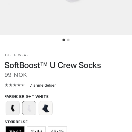
TUFTE WEAR
SoftBoost™ U Crew Socks
99 NOK
7 anmeldelser
FARGE
:
BRIGHT WHITE
STØRRELSE
36-40
41-46
46-48