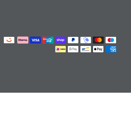
ts/cart']):not([href*='/collections/cart']):not([href*='/c
art/4']):not([href*='/cart/5']):not([href*='/cart/6']):not([
ton,#cart-icon-bubble,.slide-menu-cart,.icon-