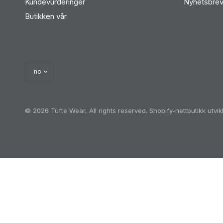
Kundevurderinger
Nyhetsbre
Butikken vår
© 2026 Tufte Wear, All rights reserved.
Shopify-nettbutikk utvi
Oh no! We ran into an error:
Failed to execute 'querySel
'a[href*='/cart']:not([href*='/cart/add']):not([href*='/ca
heckout']):not([href*='/discount']):not([href*='/cart/1']):
href*='/cart/7']):not([href*='/cart/8']):not([href*='/ca