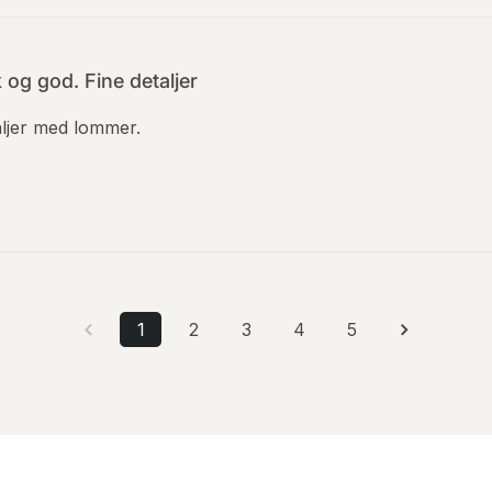
 og god. Fine detaljer
aljer med lommer.
1
2
3
4
5