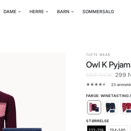
DAME
HERRE
BARN
SOMMERSALG
TUFTE WEAR
Owl K Pyjam
599 NOK
299 
23 anmeld
FARGE
:
WINETASTING 
STØRRELSE
122-128
134-140