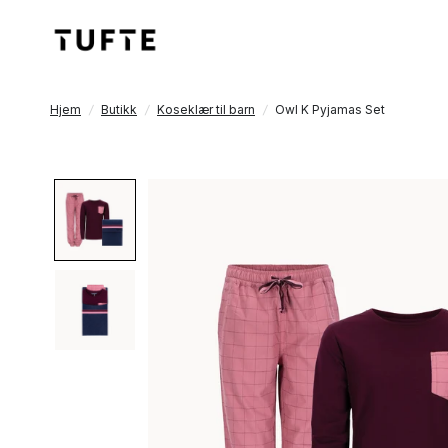
Hjem
/
Butikk
/
Koseklær til barn
/
Owl K Pyjamas Set