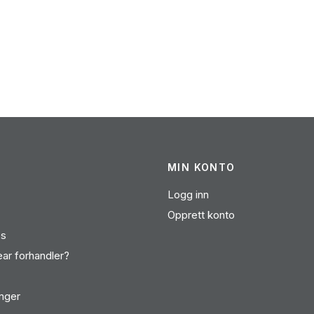
MIN KONTO
Logg inn
Opprett konto
es
ear forhandler?
inger