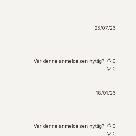
P
25/07/26
u
b
l
i
s
Var denne anmeldelsen nyttig?
0
e
0
r
i
n
g
P
18/01/26
s
u
d
b
a
l
t
i
o
s
Var denne anmeldelsen nyttig?
0
e
0
r