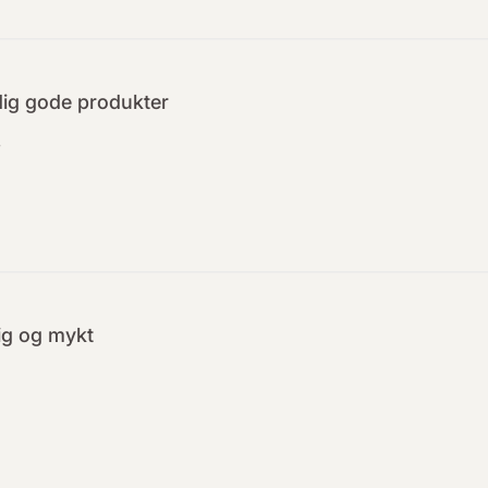
dig gode produkter
r
lig og mykt