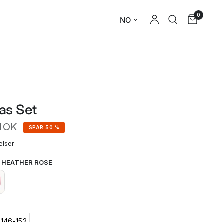
0
as Set
NOK
SPAR 50 %
elser
/ HEATHER ROSE
146-152