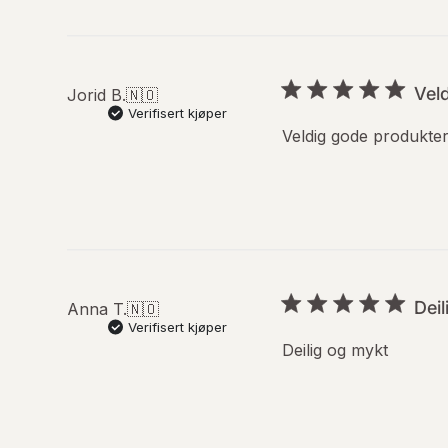
Vel
Jorid B.
🇳🇴
Verifisert kjøper
Veldig gode produkte
Dei
Anna T.
🇳🇴
Verifisert kjøper
Deilig og mykt