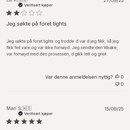
27/09/25
u
Verifisert kjøper
b
l
i
Jeg søkte på foret tights
s
e
r
Jeg søkte på foret tights og trodde d var d jeg fikk, så jeg
i
fikk feil vare og var ikke fornøyd. Jeg sendte den tilbake,
n
var fornøyd med den prosessen, d gikk lett og greit
g
s
d
a
Var denne anmeldelsen nyttig?
0
t
0
o
P
Mari S.
🇳🇴
15/09/25
u
Verifisert kjøper
b
l