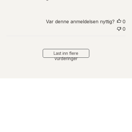
n
g
s
d
Var denne anmeldelsen nyttig?
0
a
0
t
o
Last inn flere
vurderinger