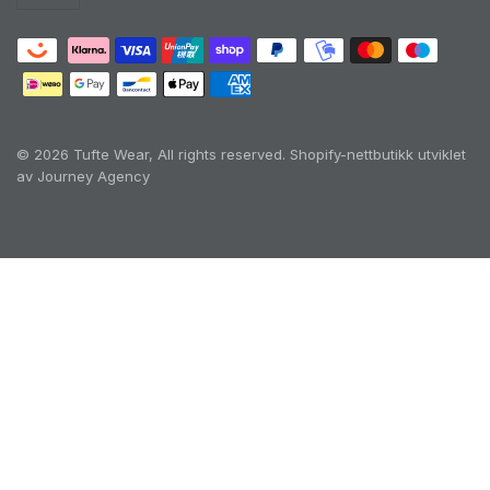
© 2026 Tufte Wear, All rights reserved.
Shopify-nettbutikk utviklet
av Journey Agency
Oh no! We ran into an error:
Failed to execute
'querySelectorAll' on 'Document':
'a[href*='/cart']:not([href*='/cart/add']):not([href*='/ca
rt/change']):not([href*='/cart/clear']):not([href*='/prod
ucts/cart']):not([href*='/collections/cart']):not([href*='/
checkout']):not([href*='/discount']):not([href*='/cart/1']
):not([href*='/cart/2']):not([href*='/cart/3']):not([href*=