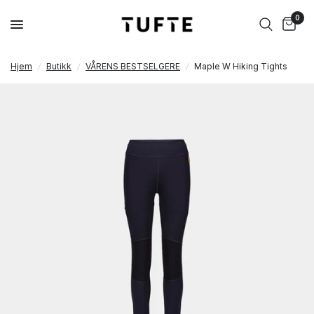
0
Hjem
/
Butikk
/
VÅRENS BESTSELGERE
/
Maple W Hiking Tights