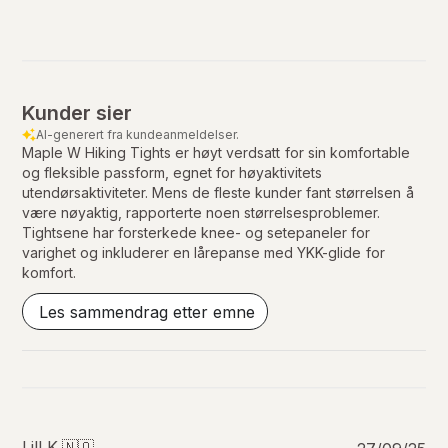
Kunder sier
AI-generert fra kundeanmeldelser.
Maple W Hiking Tights er høyt verdsatt for sin komfortable
og fleksible passform, egnet for høyaktivitets
utendørsaktiviteter. Mens de fleste kunder fant størrelsen å
være nøyaktig, rapporterte noen størrelsesproblemer.
Tightsene har forsterkede knee- og setepaneler for
varighet og inkluderer en lårepanse med YKK-glide for
komfort.
Les sammendrag etter emne
P
Lill K.
🇳🇴