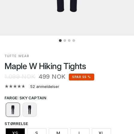
TUFTE WEAR
Maple W Hiking Tights
1.099 NOK
499 NOK
SPAR 55 %
52 anmeldelser
FARGE
:
SKY CAPTAIN
STØRRELSE
XS
S
M
L
XL