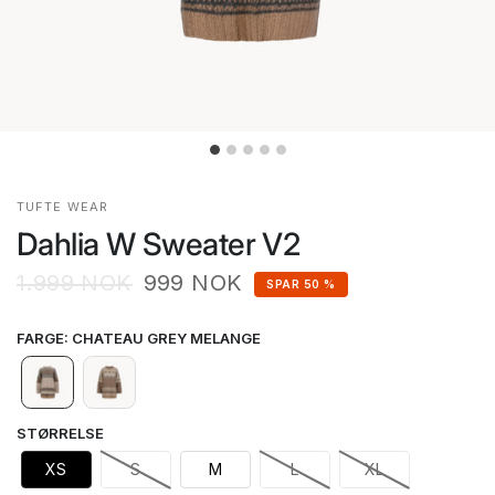
TUFTE WEAR
Dahlia W Sweater V2
1.999 NOK
999 NOK
SPAR 50 %
FARGE
:
CHATEAU GREY MELANGE
STØRRELSE
XS
S
M
L
XL