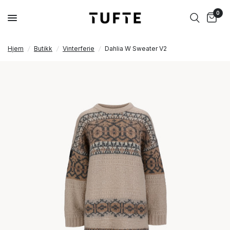
0
Hjem
/
Butikk
/
Vinterferie
/
Dahlia W Sweater V2