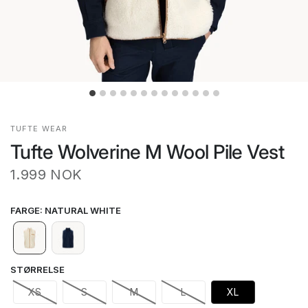
TUFTE WEAR
Tufte Wolverine M Wool Pile Vest
1.999 NOK
FARGE
:
NATURAL WHITE
STØRRELSE
XS
S
M
L
XL