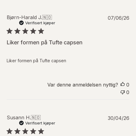
t
o
P
Bjørn-Harald J.
🇳🇴
07/06/26
u
Verifisert kjøper
b
l
i
Liker formen på Tufte capsen
s
e
r
Liker formen på Tufte capsen
i
n
g
s
Var denne anmeldelsen nyttig?
0
d
0
a
t
o
P
Susann H.
🇳🇴
30/04/26
u
Verifisert kjøper
b
l