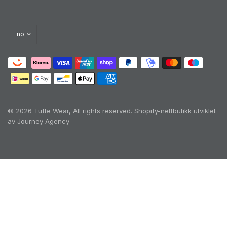
© 2026 Tufte Wear, All rights reserved.
Shopify-nettbutikk utviklet
av Journey Agency
Oh no! We ran into an error:
Failed to execute
'querySelectorAll' on 'Document':
'a[href*='/cart']:not([href*='/cart/add']):not([href*='/ca
rt/change']):not([href*='/cart/clear']):not([href*='/prod
ucts/cart']):not([href*='/collections/cart']):not([href*='/