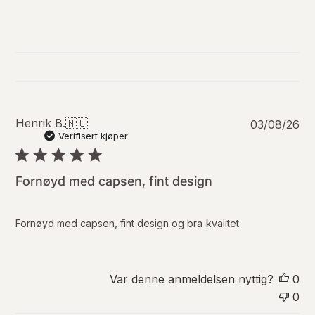
P
Henrik B.
🇳🇴
03/08/26
u
Verifisert kjøper
b
l
i
Fornøyd med capsen, fint design
s
e
r
Fornøyd med capsen, fint design og bra kvalitet
i
n
g
s
Var denne anmeldelsen nyttig?
0
d
0
a