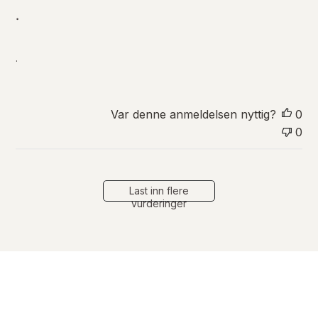
i
.
s
e
r
.
i
n
g
s
Var denne anmeldelsen nyttig?
0
d
0
a
t
o
Last inn flere
vurderinger