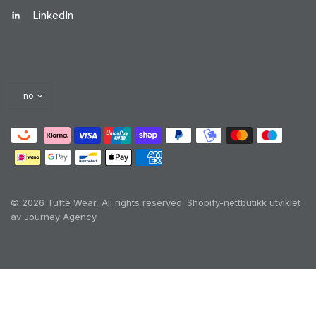
LinkedIn
© 2026 Tufte Wear, All rights reserved.
Shopify-nettbutikk utviklet
av Journey Agency
Oh no! We ran into an error:
Failed to execute
'querySelectorAll' on 'Document':