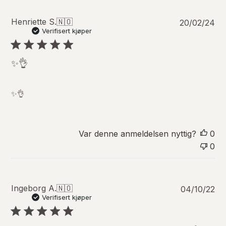
o
P
Henriette S.
🇳🇴
20/02/24
u
Verifisert kjøper
b
l
i
✨👌
s
e
r
✨👌
i
n
g
s
Var denne anmeldelsen nyttig?
0
d
0
a
t
o
P
Ingeborg A.
🇳🇴
04/10/22
u
Verifisert kjøper
b
l