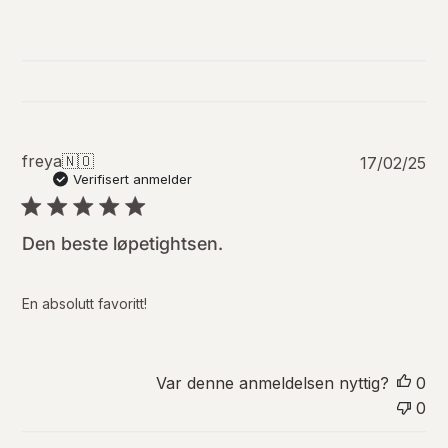
P
freya
🇳🇴
17/02/25
u
Verifisert anmelder
b
l
i
Den beste løpetightsen.
s
e
r
En absolutt favoritt!
i
n
g
s
Var denne anmeldelsen nyttig?
0
d
0
a
t