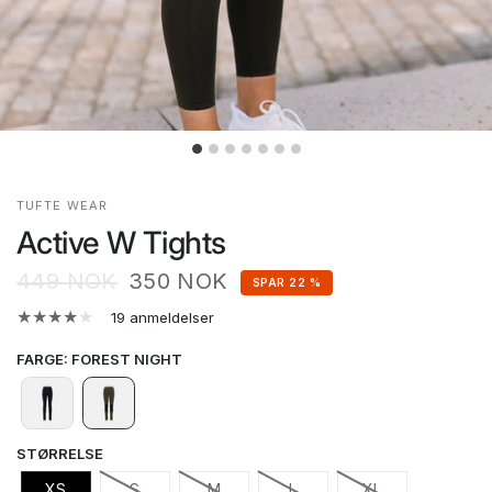
TUFTE WEAR
Active W Tights
449 NOK
350 NOK
SPAR 22 %
19 anmeldelser
FARGE
:
FOREST NIGHT
STØRRELSE
XS
S
M
L
XL