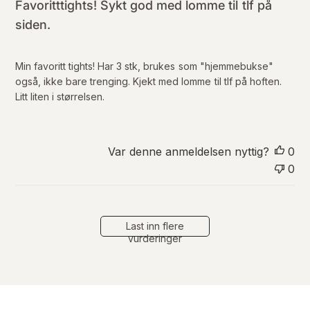
i
Favoritttights! Sykt god med lomme til tlf på
s
siden.
e
r
i
Min favoritt tights! Har 3 stk, brukes som "hjemmebukse"
n
også, ikke bare trenging. Kjekt med lomme til tlf på hoften.
g
Litt liten i størrelsen.
s
d
a
t
Var denne anmeldelsen nyttig?
0
o
0
Last inn flere
vurderinger