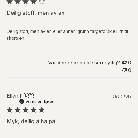
l
i
Deilig stoff, men av en
s
e
r
Deilig stoff, men av en eller annen grunn fargeforskjell ifh til
i
shortsen
n
g
s
d
Var denne anmeldelsen nyttig?
0
a
0
t
o
P
Ellen F.
🇳🇴
10/05/26
u
Verifisert kjøper
b
l
i
Myk, deilig å ha på
s
e