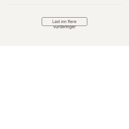
a
t
o
Last inn flere
vurderinger