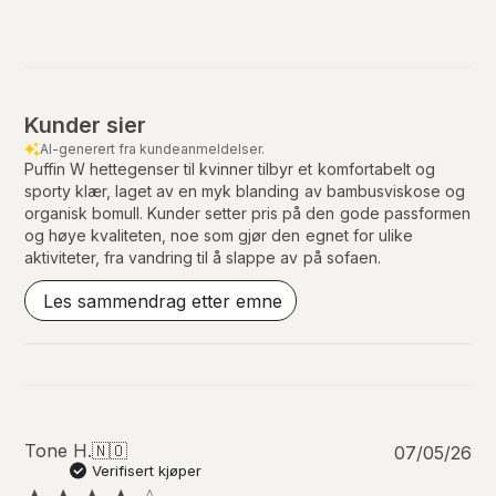
Kunder sier
AI-generert fra kundeanmeldelser.
Puffin W hettegenser til kvinner tilbyr et komfortabelt og
sporty klær, laget av en myk blanding av bambusviskose og
organisk bomull. Kunder setter pris på den gode passformen
og høye kvaliteten, noe som gjør den egnet for ulike
aktiviteter, fra vandring til å slappe av på sofaen.
Les sammendrag etter emne
P
Tone H.
🇳🇴
07/05/26
u
Verifisert kjøper
b