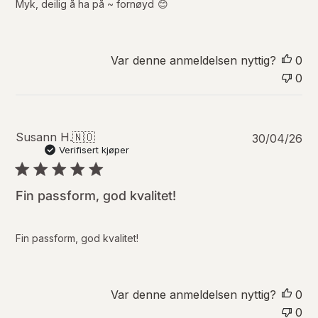
r
Myk, deilig å ha på ~ fornøyd 😊
i
n
g
s
Var denne anmeldelsen nyttig?
0
d
0
a
t
o
P
Susann H.
🇳🇴
30/04/26
u
Verifisert kjøper
b
l
i
Fin passform, god kvalitet!
s
e
r
Fin passform, god kvalitet!
i
n
g
s
Var denne anmeldelsen nyttig?
0
d
0