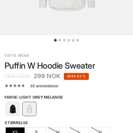
TUFTE WEAR
Puffin W Hoodie Sweater
799 NOK
299 NOK
SPAR 63 %
39 anmeldelser
FARGE
:
LIGHT GREY MELANGE
STØRRELSE
XS
S
M
L
XL