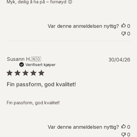
r
Myk, deilig å ha på ~ fornøyd 😊
i
n
g
s
Var denne anmeldelsen nyttig?
0
d
0
a
t
o
P
Susann H.
🇳🇴
30/04/26
u
Verifisert kjøper
b
l
i
Fin passform, god kvalitet!
s
e
r
Fin passform, god kvalitet!
i
n
g
s
Var denne anmeldelsen nyttig?
0
d
0