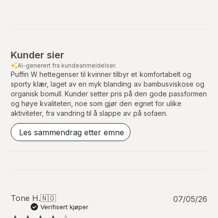
Kunder sier
AI-generert fra kundeanmeldelser.
Puffin W hettegenser til kvinner tilbyr et komfortabelt og
sporty klær, laget av en myk blanding av bambusviskose og
organisk bomull. Kunder setter pris på den gode passformen
og høye kvaliteten, noe som gjør den egnet for ulike
aktiviteter, fra vandring til å slappe av på sofaen.
Les sammendrag etter emne
P
Tone H.
🇳🇴
07/05/26
u
Verifisert kjøper
b