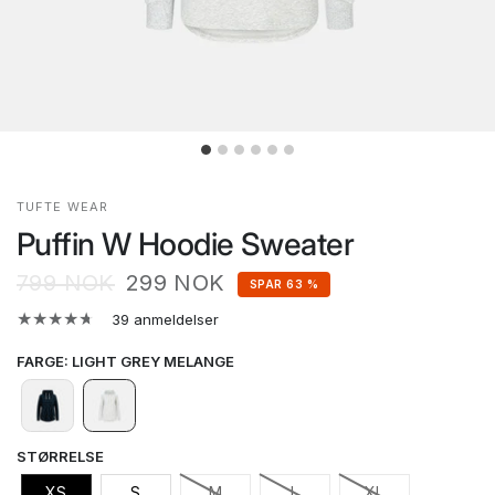
TUFTE WEAR
Puffin W Hoodie Sweater
799 NOK
299 NOK
SPAR 63 %
39 anmeldelser
FARGE
:
LIGHT GREY MELANGE
STØRRELSE
XS
S
M
L
XL