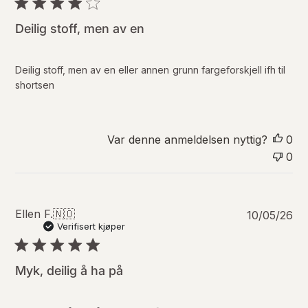
l
i
Deilig stoff, men av en
s
e
r
Deilig stoff, men av en eller annen grunn fargeforskjell ifh til
i
shortsen
n
g
s
d
Var denne anmeldelsen nyttig?
0
a
0
t
o
P
Ellen F.
🇳🇴
10/05/26
u
Verifisert kjøper
b
l
i
Myk, deilig å ha på
s
e