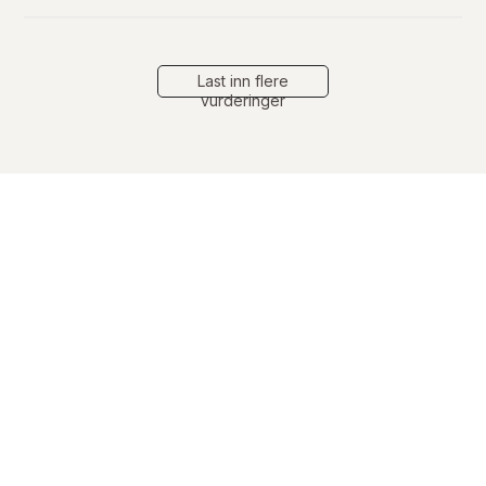
a
t
o
Last inn flere
vurderinger