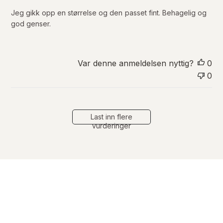
e
r
Jeg gikk opp en størrelse og den passet fint. Behagelig og
i
god genser.
n
g
s
d
Var denne anmeldelsen nyttig?
0
a
0
t
o
Last inn flere
vurderinger