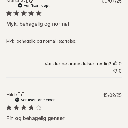
P
Marta S.
🇳🇴
09/07/25
u
Verifisert kjøper
b
l
i
Myk, behagelig og normal i
s
e
r
Myk, behagelig og normal i størrelse.
i
n
g
s
Var denne anmeldelsen nyttig?
0
d
0
a
t
o
P
Hilde
🇳🇴
15/02/25
u
Verifisert anmelder
b
l
i
Fin og behagelig genser
s