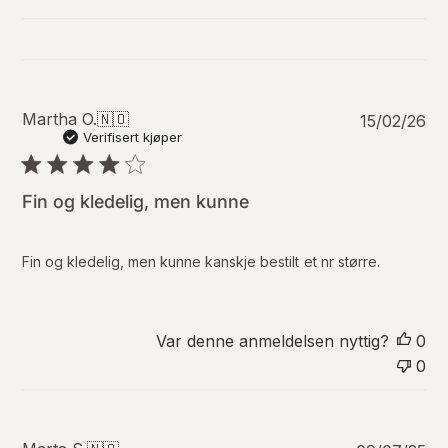
P
Martha O.
🇳🇴
15/02/26
u
Verifisert kjøper
b
l
i
Fin og kledelig, men kunne
s
e
r
Fin og kledelig, men kunne kanskje bestilt et nr større.
i
n
g
s
Var denne anmeldelsen nyttig?
0
d
0
a
t
o