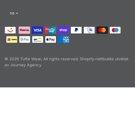
© 2026 Tufte Wear, All rights reserved.
Shopify-nettbutikk utviklet
av Journey Agency
Oh no! We ran into an error:
Failed to execute
'querySelectorAll' on 'Document':
'a[href*='/cart']:not([href*='/cart/add']):not([href*='/ca
rt/change']):not([href*='/cart/clear']):not([href*='/prod
ucts/cart']):not([href*='/collections/cart']):not([href*='/