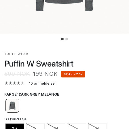
TUFTE WEAR
Puffin W Sweatshirt
699 NOK
199 NOK
SPAR 72 %
10 anmeldelser
FARGE
:
DARK GREY MELANGE
STØRRELSE
XS
S
M
L
XL