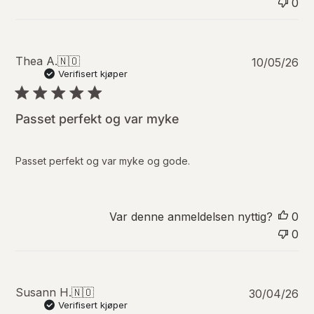
0
o
P
Thea A.
🇳🇴
10/05/26
u
Verifisert kjøper
b
l
i
Passet perfekt og var myke
s
e
r
Passet perfekt og var myke og gode.
i
n
g
s
Var denne anmeldelsen nyttig?
0
d
0
a
t
o
P
Susann H.
🇳🇴
30/04/26
u
Verifisert kjøper