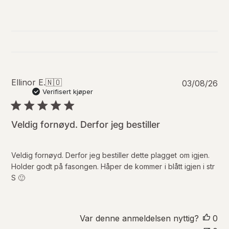
P
Ellinor E.
🇳🇴
03/08/26
u
Verifisert kjøper
b
l
i
Veldig fornøyd. Derfor jeg bestiller
s
e
r
Veldig fornøyd. Derfor jeg bestiller dette plagget om igjen.
i
Holder godt på fasongen. Håper de kommer i blått igjen i str
n
S 🙂
g
s
d
a
Var denne anmeldelsen nyttig?
0
t