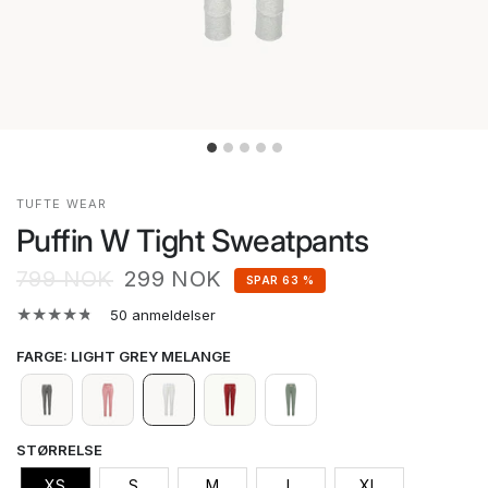
TUFTE WEAR
Puffin W Tight Sweatpants
799 NOK
299 NOK
SPAR 63 %
50 anmeldelser
FARGE
:
LIGHT GREY MELANGE
STØRRELSE
XS
S
M
L
XL