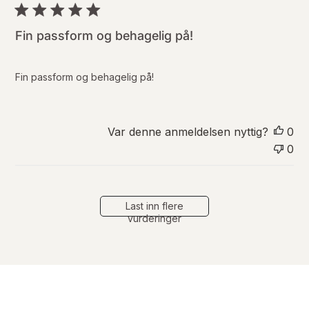
b
l
i
Fin passform og behagelig på!
s
e
r
Fin passform og behagelig på!
i
n
g
s
Var denne anmeldelsen nyttig?
0
d
0
a
t
o
Last inn flere
vurderinger