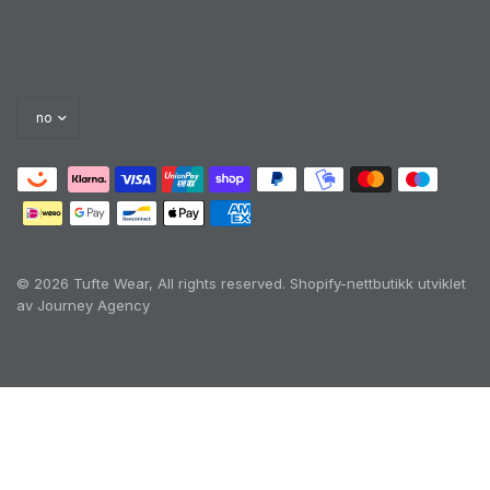
© 2026 Tufte Wear, All rights reserved.
Shopify-nettbutikk utviklet
av Journey Agency
Oh no! We ran into an error:
Failed to execute
'querySelectorAll' on 'Document':
'a[href*='/cart']:not([href*='/cart/add']):not([href*='/ca