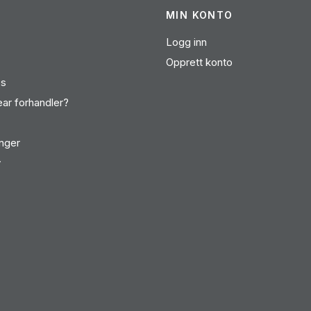
MIN KONTO
Logg inn
Opprett konto
es
ear forhandler?
inger
v