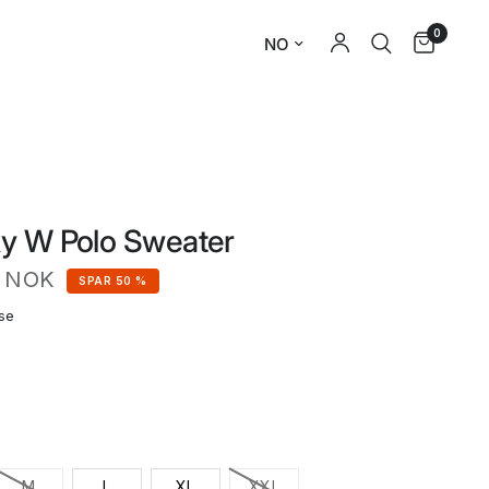
0
y W Polo Sweater
 NOK
SPAR 50 %
se
M
L
XL
XXL