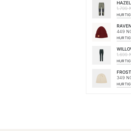
HAZEL
1.799
HURTIG
RAVEN
449 N
HURTIG
WILLO
1.699
HURTIG
FROST
349 N
HURTIG