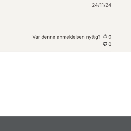
P
24/11/24
u
b
l
i
s
Var denne anmeldelsen nyttig?
0
e
0
r
i
n
g
s
d
a
t
o