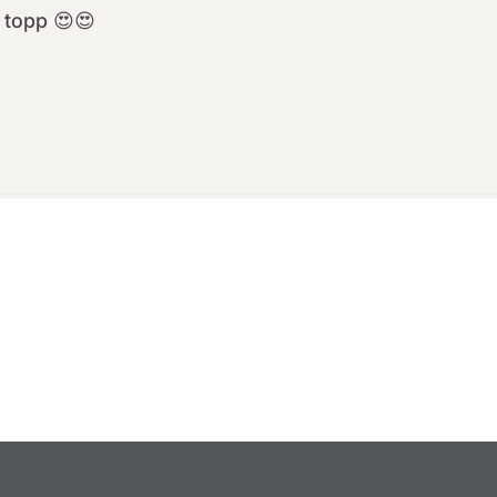
t topp 😍😍