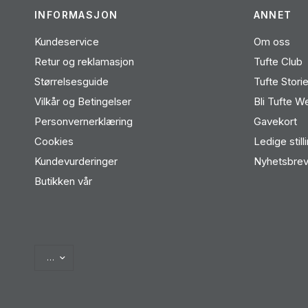
INFORMASJON
ANNET
Kundeservice
Om oss
Retur og reklamasjon
Tufte Club
Størrelsesguide
Tufte Stori
Vilkår og Betingelser
Bli Tufte W
Personvernerklæring
Gavekort
Cookies
Ledige still
Kundevurderinger
Nyhetsbre
Butikken vår