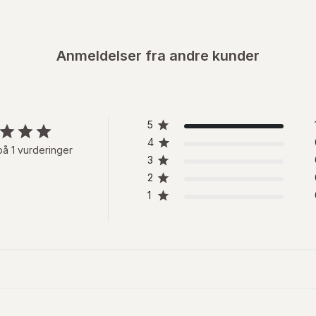
Anmeldelser fra andre kunder
5
4
på 1 vurderinger
3
2
1