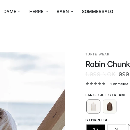
DAME
HERRE
BARN
SOMMERSALG
TUFTE WEAR
Robin Chunk
1.999 NOK
999
1 anmeldel
FARGE
:
JET STREAM
STØRRELSE
XS
S