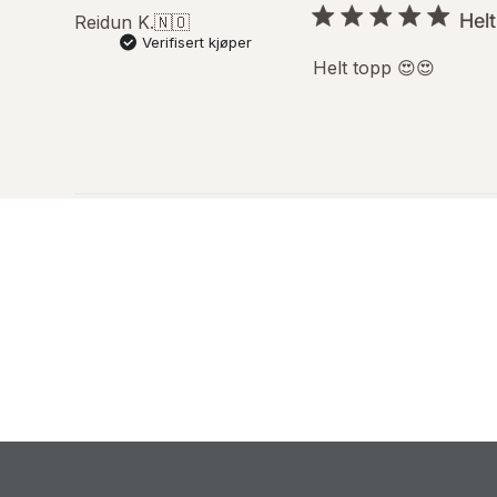
Hel
Reidun K.
🇳🇴
Verifisert kjøper
Helt topp 😍😍