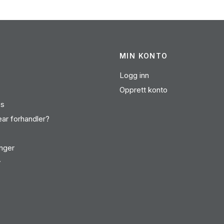
MIN KONTO
Logg inn
Opprett konto
es
ear forhandler?
inger
v