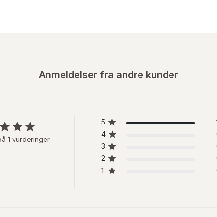
Anmeldelser fra andre kunder
5
4
på 1 vurderinger
3
2
1