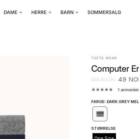
DAME
HERRE
BARN
SOMMERSALG
TUFTE WEAR
Computer E
99 NOK
49 NO
1 anmeldel
FARGE
:
DARK GREY ME
STØRRELSE
One Size