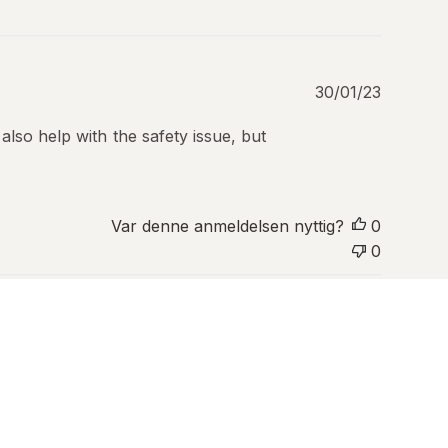
P
30/01/23
u
b
 also help with the safety issue, but
l
i
s
e
Var denne anmeldelsen nyttig?
0
r
i
0
n
g
s
d
a
t
o