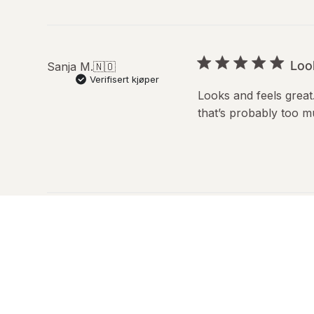
Look
Sanja M.
🇳🇴
Verifisert kjøper
Looks and feels great.
that’s probably too m