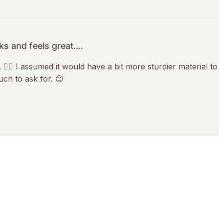
s and feels great....
 👍🏼 I assumed it would have a bit more sturdier material to
uch to ask for. 😊