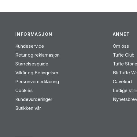
INFORMASJON
ANNET
Kundeservice
Om oss
Retur og reklamasjon
Tufte Club
Størrelsesguide
Tufte Stori
Vilkår og Betingelser
Bli Tufte W
Personvernerklæring
Gavekort
Cookies
Ledige still
Kundevurderinger
Nyhetsbre
Butikken vår