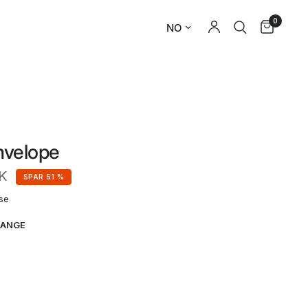
0
nvelope
K
SPAR 51 %
se
LANGE