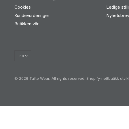
Cookies
Ledige still
Kundevurderinger
Nyhetsbre
Butikken vår
© 2026 Tufte Wear, All rights reserved.
Shopify-nettbutikk utvi
Oh no! We ran into an error:
Failed to execute 'querySel
'a[href*='/cart']:not([href*='/cart/add']):not([href*='/ca
heckout']):not([href*='/discount']):not([href*='/cart/1']):