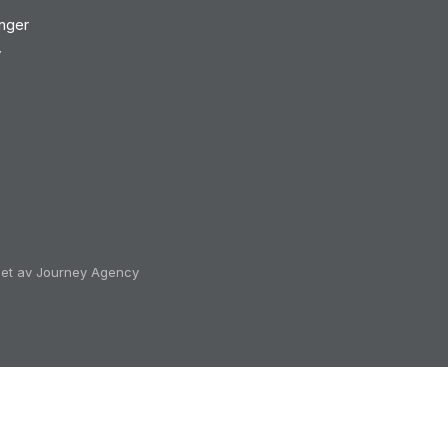
inger
v
klet av Journey Agency
ectorAll' on 'Document':
rt/change']):not([href*='/cart/clear']):not([href*='/produc
not([href*='/cart/2']):not([href*='/cart/3']):not([href*='/c