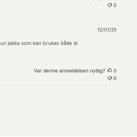
e
0
r
i
n
g
P
12/01/25
s
u
d
b
a
t lun jakke som kan brukes både til
l
t
i
o
s
e
Var denne anmeldelsen nyttig?
0
r
i
0
n
g
s
d
a
t
o