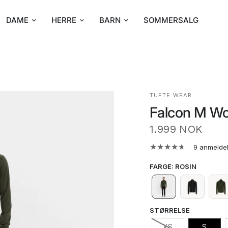
DAME
HERRE
BARN
SOMMERSALG
TUFTE WEAR
Falcon M Wo
1.999 NOK
9 anmelde
FARGE
:
ROSIN
STØRRELSE
XS
S