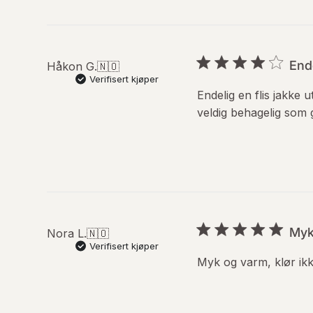
Ende
Håkon G.
🇳🇴
Verifisert kjøper
Endelig en flis jakke
veldig behagelig som 
Myk
Nora L.
🇳🇴
Verifisert kjøper
Myk og varm, klør ikk